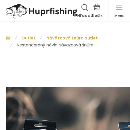
Hľadať
Menu
Outlet
Náväzcová šnúra outlet
Nestandardný návin Náväzcová šnúra