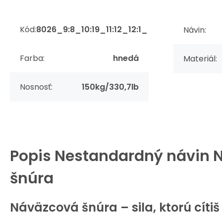
Kód:
8026_9:8_10:19_11:12_12:1_
Návin:
Farba:
hnedá
Materiál:
Nosnosť:
150kg/330,7lb
Popis
Nestandardný návin 
šnúra
Náväzcová šnúra – sila, ktorú cítiš