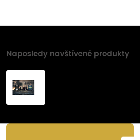
Naposledy navštívené produkty
Nestandardný
návin
Náväzcová
šnúra