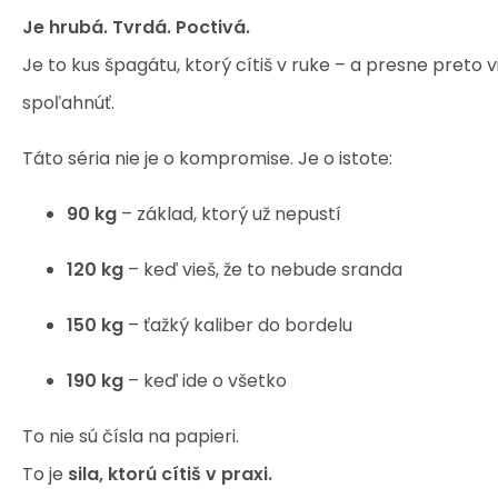
Je hrubá. Tvrdá. Poctivá.
Je to kus špagátu, ktorý cítiš v ruke – a presne preto 
spoľahnúť.
Táto séria nie je o kompromise. Je o istote:
90 kg
– základ, ktorý už nepustí
120 kg
– keď vieš, že to nebude sranda
150 kg
– ťažký kaliber do bordelu
190 kg
– keď ide o všetko
To nie sú čísla na papieri.
To je
sila, ktorú cítiš v praxi.