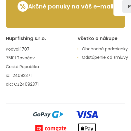
%
Akčné ponuky na váš e-mail
P
Huprfishing s.r.o.
Všetko o nákupe
Obchodné podmienky
Podvalí 707
Odstúpenie od zmluvy
75101 Tovačov
Česká Republika
ič: 24092371
dič: CZ24092371