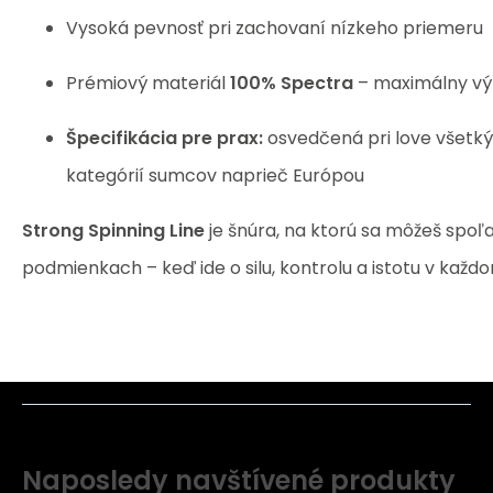
Vysoká pevnosť pri zachovaní nízkeho priemeru
Prémiový materiál
100% Spectra
– maximálny výk
Špecifikácia pre prax:
osvedčená pri love všetk
kategórií sumcov naprieč Európou
Strong Spinning Line
je šnúra, na ktorú sa môžeš spoľa
podmienkach – keď ide o silu, kontrolu a istotu v každo
Naposledy navštívené produkty