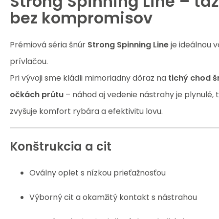
Strong Spinning Line – ťaž
bez kompromisov
Prémiová séria šnúr
Strong Spinning Line
je ideálnou v
prívlačou.
Pri vývoji sme kládli mimoriadny dôraz na
tichý chod š
očkách prútu
– náhod aj vedenie nástrahy je plynulé, 
zvyšuje komfort rybára a efektivitu lovu.
Konštrukcia a cit
Oválny oplet s nízkou prieťažnosťou
Výborný cit a okamžitý kontakt s nástrahou