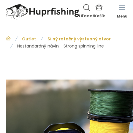
Hľadať
Menu
Outlet
Silný rotačný výstupný otvor
Nestandardný návin - Strong spinning line