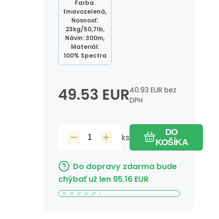
Farba:
tmavozelená,
Nosnosť:
23kg/50,7lb,
Návin: 300m,
Materiál:
100% Spectra
49.53
EUR
40.93
EUR
bez
DPH
DO
ks
KOŠÍKA
Do dopravy zdarma bude
chýbať už len
95.16
EUR