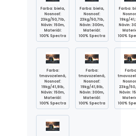
Farba: biela,
Farba: biela,
Farba: bi
Nosnosť:
Nosnosť:
Nosnos
23kg/50,7lb,
23kg/50,7lb,
19kg/41,
Návin: 150m,
Návin: 300m,
Návin: 3
Materiál:
Materiál:
Materiá
100% Spectra
100% Spectra
100% Spe
Farba:
Farba:
Farba
tmavozelená,
tmavozelená,
tmavozel
Nosnosť:
Nosnosť:
Nosnos
19kg/41,9lb,
19kg/41,9lb,
23kg/50,
Návin: 150m,
Návin: 300m,
Návin: 1
Materiál:
Materiál:
Materiá
100% Spectra
100% Spectra
100% Spe