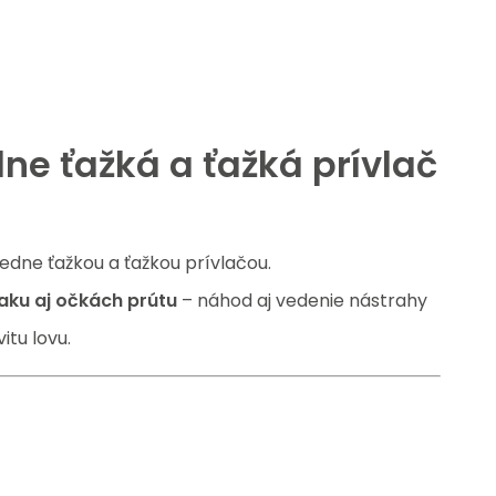
dne ťažká a ťažká prívlač
redne ťažkou a ťažkou prívlačou.
jaku aj očkách prútu
– náhod aj vedenie nástrahy
itu lovu.