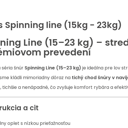
s
Spinning line (15kg - 23kg)
ning Line (15–23 kg) – stre
rémiovom prevedení
 séria šnúr
Spinning Line (15–23 kg)
je ideálna pre lov st
i sme kládli mimoriadny dôraz na
tichý chod šnúry v navi
é, tichšie a nenápadné, čo zvyšuje komfort rybára a efektiv
rukcia a cit
ny oplet s nízkou prieťažnosťou