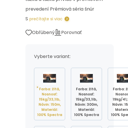
prevedení Prémiová séria šnúr
S
prečítajte si viac
Obľúbený
Porovnať
Vyberte variant:
Farba: žltá,
Farba: žltá,
Farba: ž
Nosnosť:
Nosnosť:
Nosnos
15kg/33,1lb,
15kg/33,1lb,
19kg/41,
Návin: 150m,
Návin: 300m,
Návin: 1
Materiál:
Materiál:
Materiá
100% Spectra
100% Spectra
100% Spe