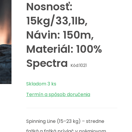
Nosnosť:
15kg/33,1lb,
Návin: 150m,
Materiál: 100%
Spectra
Kód:
1021
Skladom
3
ks
Termín a spôsob doručenia
Spinning Line (15–23 kg) – stredne
ťažká a ťažká prívlač v prémiovom