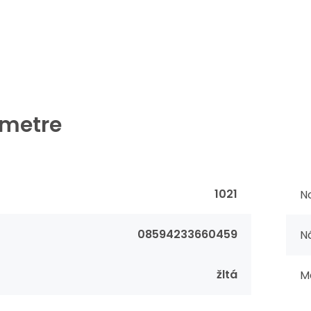
metre
1021
No
08594233660459
Ná
žltá
Ma