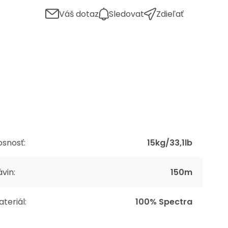
Váš dotaz
Sledovat
Zdieľať
snosť:
15kg/33,1lb
vin:
150m
teriál:
100% Spectra