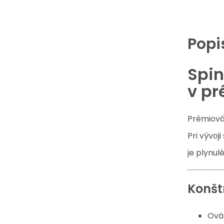
Popi
Spin
v p
Prémiová
Pri vývoj
je plynul
Konšt
Ovál