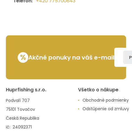
Telefon:
+420 775700843
%
Akčné ponuky na váš e-mail
P
Huprfishing s.r.o.
Všetko o nákupe
Obchodné podmienky
Podvalí 707
Odstúpenie od zmluvy
75101 Tovačov
Česká Republika
ič: 24092371