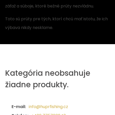
záťaž a súboje, ktoré bežné prúty nezvládnu.
Toto sú prúty pre tých, ktorí chcú mať istotu, že ich
výbava nikdy nesklame.
Kategória neobsahuje
žiadne produkty.
E-mail:
info@huprfishing.cz