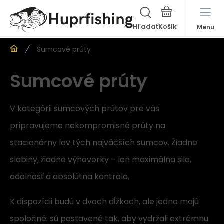
Hľadať
Menu
Sumcové prúty
Sumcové prúty
V kategórii sumcových prútov pre vás
pripravujeme nekompromisné prúty na
stacionárny lov tých najväčších sumcov. Žiadne
slabiny, žiadne výhovorky – len maximálna sila,
odolnosť a absolútna kontrola.
K dispozícii budú v dvoch dĺžkach, ale jedno majú
spoločné: sú postavené tak, aby vydržali extrémnu